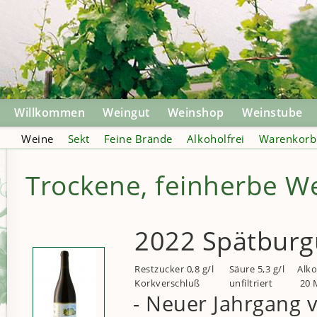
Willkommen
Weingut
Weinshop
Weinstube
Weine
Sekt
Feine Brände
Alkoholfrei
Warenkorb
Trockene, feinherbe W
2022 Spätburg
Restzucker 0,8 g/l
Säure 5,3 g/l
Alko
Korkverschluß
unfiltriert
20 M
- Neuer Jahrgang 