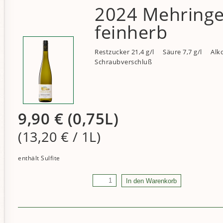
2024 Mehringer
feinherb
Restzucker 21,4 g/l
Säure 7,7 g/l
Alko
Schraubverschluß
9,90
€
(0,75L)
(13,20
€
/ 1L)