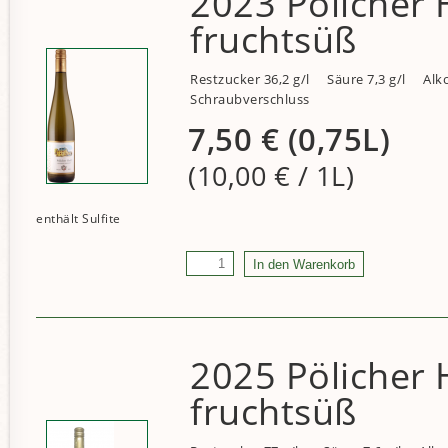
2023 Pölicher 
fruchtsüß
Restzucker 36,2 g/l
Säure 7,3 g/l
Alko
Schraubverschluss
7,50
€
(0,75L)
(10,00
€
/ 1L)
2025 Pölicher 
fruchtsüß