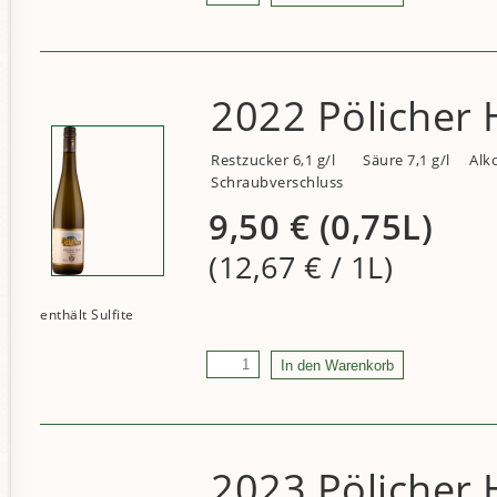
2022 Pölicher H
Restzucker 6,1 g/l
Säure 7,1 g/l
Alko
Schraubverschluss
9,50
€
(0,75L)
(12,67
€
/ 1L)
2023 Pölicher H