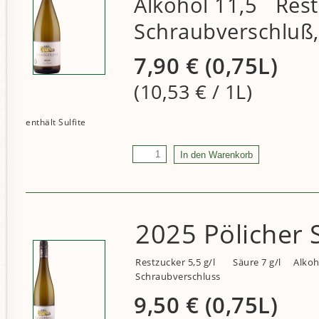
Alkohol 11,5 Restz
Schraubverschluß,
7,90
€
(0,75L)
(10,53
€
/ 1L)
2025 Pölicher 
Restzucker 5,5 g/l
Säure 7 g/l
Alkoh
Schraubverschluss
9,50
€
(0,75L)