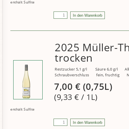
2025 Müller-T
trocken
Restzucker 5,1 g/l
Säure 6,0 g/l
Al
Schraubverschluss
fein, fruchtig
N
7,00
€
(0,75L)
(9,33
€
/ 1L)