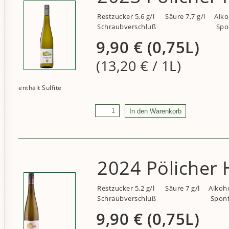
Restzucker 5,6 g/l
Säure 7,7 g/l
Alko
Schraubverschluß
Spo
9,90
€
(0,75L)
(13,20
€
/ 1L)
2024 Pölicher H
Restzucker 5,2 g/l
Säure 7 g/l
Alkoho
Schraubverschluß
Spont
9,90
€
(0,75L)