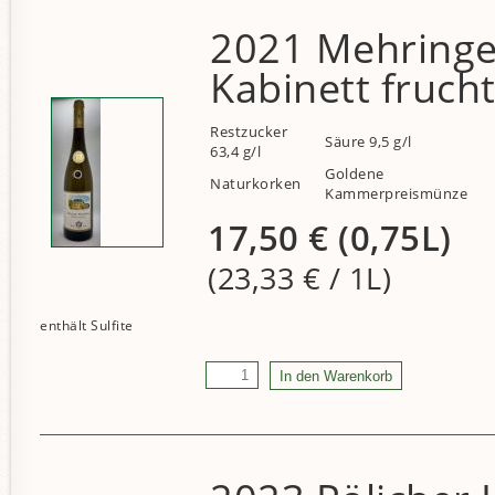
2021 Mehringer
Kabinett fruch
Restzucker
Säure 9,5 g/l
63,4 g/l
Goldene
Naturkorken
Kammerpreismünze
17,50
€
(0,75L)
(23,33
€
/ 1L)