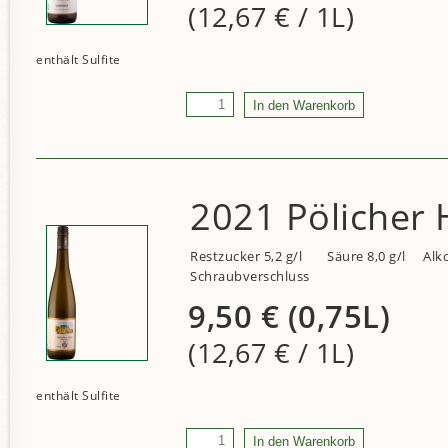
(12,67
€
/ 1L)
2021 Pölicher H
Restzucker 5,2 g/l
Säure 8,0 g/l
Alko
Schraubverschluss
9,50
€
(0,75L)
(12,67
€
/ 1L)