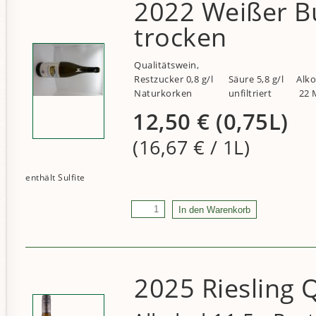
2022 Weißer B
trocken
Qualitätswein,
Restzucker 0,8 g/l
Säure 5,8 g/l
Alko
Naturkorken
unfiltriert
22 M
12,50
€
(0,75L)
(16,67
€
/ 1L)
2025 Riesling 