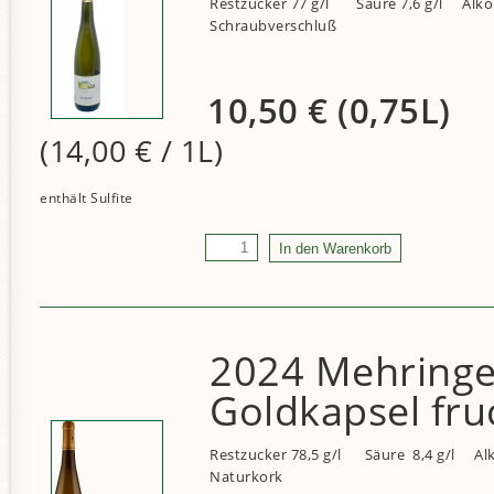
Restzucker 77 g/l
Säure 7,6 g/l
Alko
Schraubverschluß
10,50
€
(0,75L)
(14,00
€
/ 1L)
2024 Mehringer
Goldkapsel fru
Restzucker 78,5 g/l
Säure 8,4 g/l
Al
Naturkork