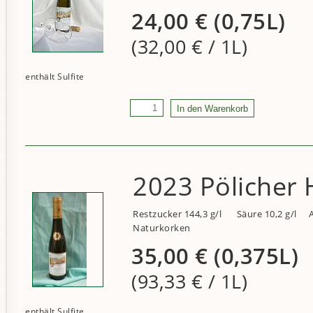
24,00
€
(0,75L)
(32,00
€
/ 1L)
2023 Pölicher 
Restzucker 144,3 g/l
Säure 10,2 g/l
Naturkorken
35,00
€
(0,375L)
(93,33
€
/ 1L)