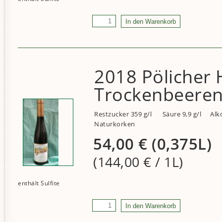
2018 Pölicher 
Trockenbeeren
Restzucker 359 g/l
Säure 9,9 g/l
Alk
Naturkorken
54,00
€
(0,375L)
(144,00
€
/ 1L)