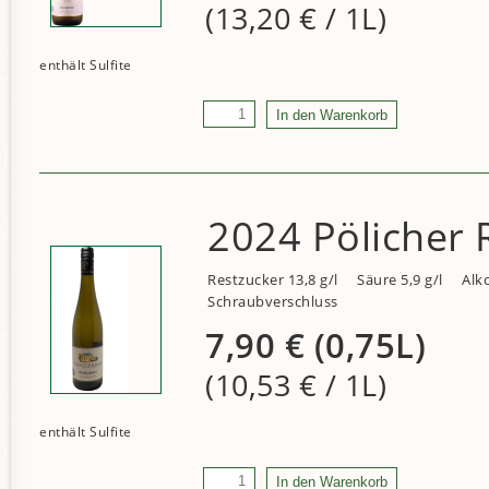
(13,20
€
/ 1L)
2024 Pölicher R
Restzucker 13,8 g/l
Säure 5,9 g/l
Alko
Schraubverschluss
7,90
€
(0,75L)
(10,53
€
/ 1L)