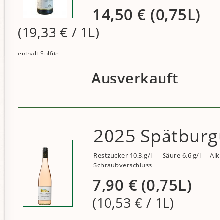
14,50
€
(0,75L)
(19,33
€
/ 1L)
Ausverkauft
2025 Spätburg
Restzucker 10,3,g/l
Säure 6,6 g/l
Alk
Schraubverschluss
7,90
€
(0,75L)
(10,53
€
/ 1L)