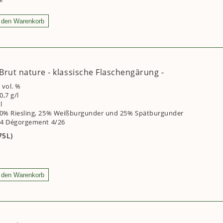
rut nature - klassische Flaschengärung -
 vol. %
,7 g/l
/l
50% Riesling, 25% Weißburgunder und 25% Spätburgunder
24 Dégorgement 4/26
75L)
)