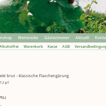
inshop
Weinstube
Gästezimmer
Aktuell
Konta
Alkoholfrei
Warenkorb
Kasse
AGB
Versandbedingun
Sekt brut - klassische Flaschengärung
,2 g/l
l
75L)
)