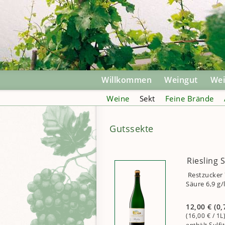
Willkommen
Weingut
We
Weine
Sekt
Feine Brände
Gutssekte
Riesling 
Restzucker 7
Säure 6,9 g/
12,00
€
(0,
(16,00
€
/ 1L