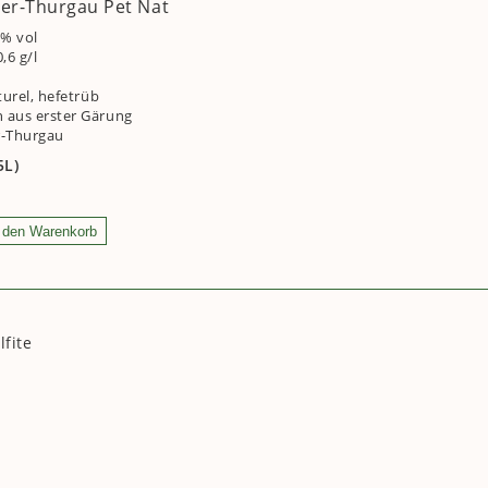
ler-Thurgau Pet Nat
5% vol
,6 g/l
l
turel, hefetrüb
 aus erster Gärung
r-Thurgau
5L)
fite