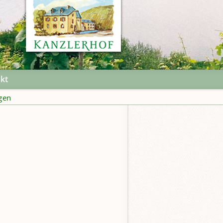
kt
gen