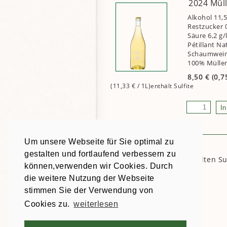
2024 Mül
Alkohol 11,
Restzucker 0
Säure 6,2 g/
Pétillant Na
Schaumwein
100% Mülle
8,50
€
(0,7
(11,33
€
/ 1L)
Um unsere Webseite für Sie optimal zu
gestalten und fortlaufend verbessern zu
* Weine und Sekte enthalten Sul
können,verwenden wir Cookies. Durch
die weitere Nutzung der Webseite
stimmen Sie der Verwendung von
Cookies zu.
weiterlesen