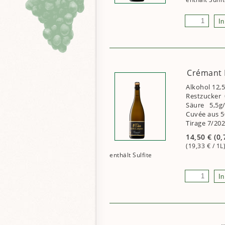
Crémant B
Alkohol 12,5
Restzucker 0
Säure 5,5g
Cuvée aus 
Tirage 7/20
14,50
€
(0,
(19,33
€
/ 1L